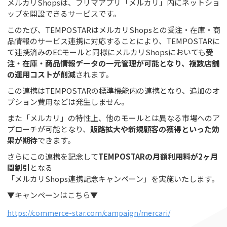
メルカリShopsは、フリマアプリ「メルカリ」内にネットショ
ップを開設できるサービスです。
このたび、TEMPOSTARはメルカリShopsとの受注・在庫・商
品情報のサービス連携に対応することにより、TEMPOSTARに
て連携済みのECモールと同様にメルカリShopsにおいても
受
注・在庫・商品情報データの一元管理が可能となり、複数店舗
の運用コストが削減
されます。
この連携はTEMPOSTARの標準機能内の連携となり、追加のオ
プション費用などは発生しません。
また「メルカリ」の特性上、他のモールとは異なる市場へのア
プローチが可能となり、
販路拡大や新規顧客の獲得といった効
果が期待
できます。
さらにこの連携を記念して
TEMPOSTARの月額利用料が2ヶ月
間割引
となる
「メルカリShops連携記念キャンペーン」を実施いたします。
▼キャンペーンはこちら▼
https://commerce-star.com/campaign/mercari/