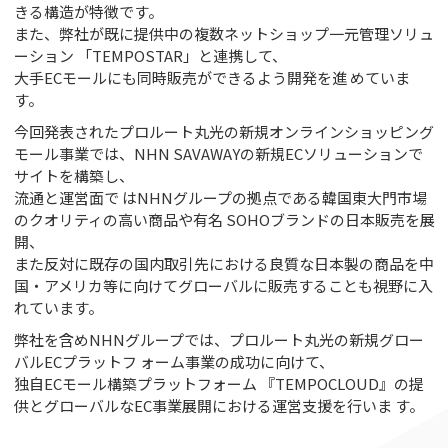
きる構造が特徴です。
また、弊社が既に提供中の複数ネットショップ⼀元管理ソリュ
ーション 「TEMPOSTAR」と連携して、
⼤⼿ECモールにも同時販売ができるよう開発を進 めていま
す。
今回発表されたプロルート丸光の新規オンラインショッピング
モール事業では、NHN SAVAWAYの新規ECソリューションで
サイトを構築し、
流通と運営⾯で はNHNグループの拠点である韓国東⼤⾨市場
のクオリティの⾼い商品や有名 SOHOブランドの⽇本販売を展
開、
また反対に既存の国内取引先における良質な⽇本製の商品を中
国・アメリカ等に向けてグローバルに販売することも視野に⼊
れています。
弊社を含めNHNグループでは、プロルート丸光の新規グロー
バルECプラットフ ォーム事業の成功に向けて、
独⾃ECモール構築プラットフォーム 『TEMPOCLOUD』の提
供とグローバルなEC事業展開における運営⽀援を⾏いま す。