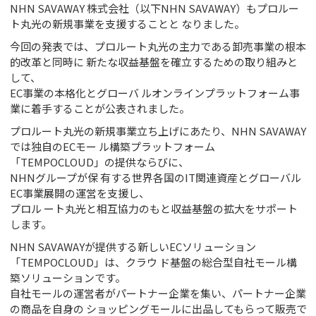
NHN SAVAWAY 株式会社（以下NHN SAVAWAY）もプロルー
ト丸光の新規事業を⽀援することと なりました。
今回の発表では、プロルート丸光の主⼒である卸売事業の根本
的改⾰と同時に 新たな収益基盤を確⽴するための取り組みと
して、
EC事業の本格化とグローバ ルオンラインプラットフォーム事
業に着⼿することが公表されました。
プロルート丸光の新規事業⽴ち上げにあたり、NHN SAVAWAY
では独⾃のECモー ル構築プラットフォーム
「TEMPOCLOUD」の提供ならびに、
NHNグループが保 有する世界各国のIT関連資産とグローバル
EC事業展開の運営を⽀援し、
プロル ート丸光と相互協⼒のもと収益基盤の拡⼤をサポート
します。
NHN SAVAWAYが提供する新しいECソリューション
「TEMPOCLOUD」は、クラウ ド基盤の総合型⾃社モール構
築ソリューションです。
⾃社モールの運営者がパートナー企業を集い、パートナー企業
の商品を⾃⾝の ショッピングモールに出品してもらって販売で